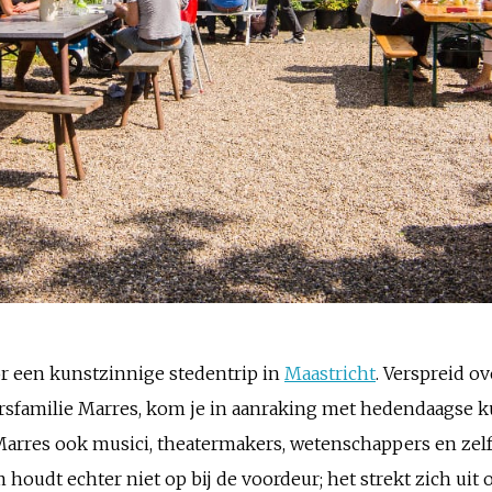
r een kunstzinnige stedentrip in
Maastricht
. Verspreid o
familie Marres, kom je in aanraking met hedendaagse kun
arres ook musici, theatermakers, wetenschappers en zel
houdt echter niet op bij de voordeur; het strekt zich uit 