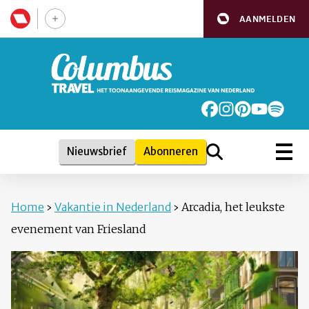
AANMELDEN
Nieuwsbrief
Abonneren
Home
›
Vakantie in Nederland
›
Arcadia, het leukste
evenement van Friesland