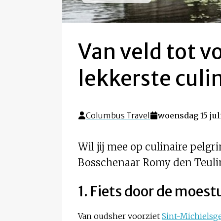
Van veld tot v
lekkerste culi
Columbus Travel
woensdag 15 jul
Wil jij mee op culinaire pelg
Bosschenaar Romy den Teuling
1. Fiets door de moes
Van oudsher voorziet
Sint-Michielsge