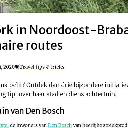
ork in Noordoost-Braba
naire routes
i, 2020
Travel tips & tricks
rimstocht? Ontdek dan drie bijzondere initiat
 tipt over haar stad en diens achtertuin.
tuin van Den Bosch
stel
de inwoners van
Den Bosch
van heerlijke streekprod