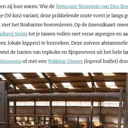
ren zij hun waren. Wie de
fietsroute Moestuin van Den Bo
ge (50 km) variant, deze prikkelende route voert je langs 
met het Brabantse boerenleven. Op de (menu)kaart: meer 
lkerij Smits
tot je tassen vullen met verse asperges en a
ees: lokale kippen) te bezoeken. Deze zuivere afstammel
 wist de harten van topkoks en fijnproevers uit het hele la
 Goossens
of met een
Walking Dinner
(lopend buffet) do