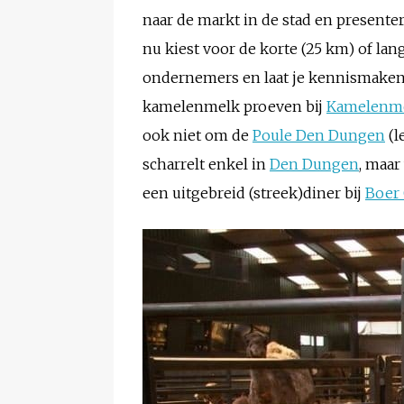
naar de markt in de stad en presente
nu kiest voor de korte (25 km) of lan
ondernemers en laat je kennismaken 
kamelenmelk proeven bij
Kamelenme
ook niet om de
Poule Den Dungen
(l
scharrelt enkel in
Den Dungen
, maar
een uitgebreid (streek)diner bij
Boer