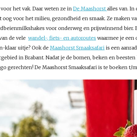
 voor het vak. Daar weten ze in
De Maashorst
alles van. I
g voor het milieu, gezondheid en smaak. Ze maken van a
rdbeienmilkshakes voor onderweg en prijswinnend bier. Be
 van de vele
wandel-, fiets- en autoroutes
waarmee je een o
n-klaar uitje? Ook de
Maashorst Smaaksafari
is een aanrad
ergebied in Brabant. Nadat je de bomen, beken en beesten 
-go gerechten! De Maashorst Smaaksafari is te boeken t/