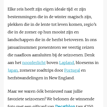
Elke reis heeft zijn eigen ideale tijd: er zijn
bestemmingen die in de winter magisch zijn,
plekken die in de lente tot leven komen, regio’s
die in de zomer op hun mooist zijn en
landschappen die in de herfst betoveren. In ons
januarinummer presenteren we veertig reizen
die naadloos aansluiten bij de seizoenen. Denk
aan het
noorderlicht
boven
Lapland
, bloesems in
Japan
, zomerse roadtrips door
Portugal
en
herfstwandelingen in New England.
Maar we waren óók benieuwd naar jullie
favoriete seizoenen! We belonen de winnende
foto met een giftcard van
Decathlon
t.w.v. €150,