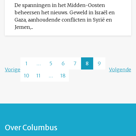
De spanningen in het Midden-Oosten
beheersen het nieuws. Geweld in Israël en
Gaza, aanhoudende conflicten in Syrië en
Jemen,...
1
…
5
6
7
8
9
Vorige
Volgende
10
11
…
18
Over Columbus