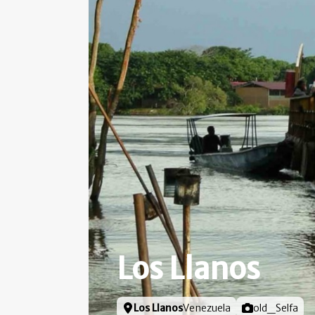
Los Llanos
Locatie
Los Llanos
Venezuela
Foto door
old_Selfa