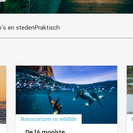
o's en steden
Praktisch
Natuurreizen en wildlife
De 14 mooiste