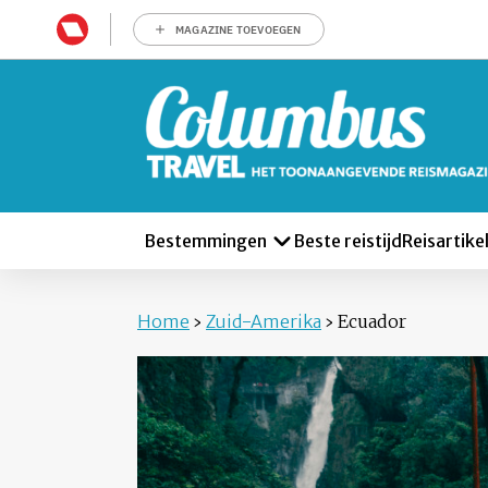
MAGAZINE TOEVOEGEN
Bestemmingen
Beste reistijd
Reisartike
Home
›
Zuid-Amerika
›
Ecuador