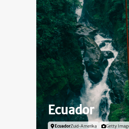
Ecuador
Locatie
Ecuador
Zuid-Amerika
Foto door
Getty Imag