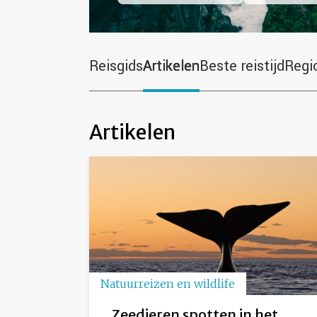
Reisgids
Artikelen
Beste reistijd
Regi
Artikelen
Natuurreizen en wildlife
Zeedieren spotten in het