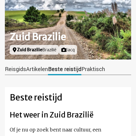
Zuid Brazilie
Locatie
Zuid Brazilie
Brazilië
Foto door
Jacq
Reisgids
Artikelen
Beste reistijd
Praktisch
Beste reistijd
Het weer in Zuid Brazilië
Of je nu op zoek bent naar cultuur, een