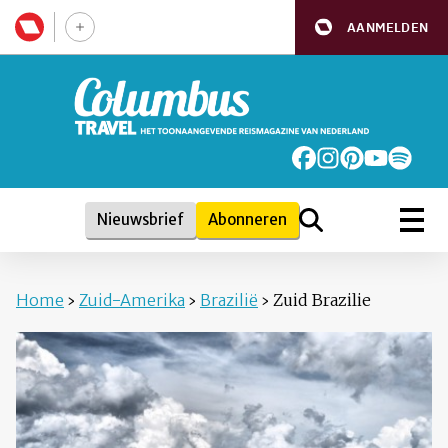
AANMELDEN
Nieuwsbrief
Abonneren
Home
›
Zuid-Amerika
›
Brazilië
›
Zuid Brazilie