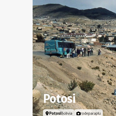
Potosi
Locatie
Potosi
Bolivia
Foto door
rodeparaplu