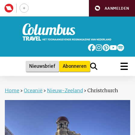
AANMELDEN
Nieuwsbrief
Abonneren
Home
›
Oceanië
›
Nieuw-Zeeland
›
Christchurch