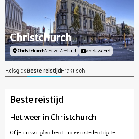
Christchurch
Locatie
Christchurch
Nieuw-Zeeland
Foto door
amdeweerd
Reisgids
Beste reistijd
Praktisch
Beste reistijd
Het weer in Christchurch
Of je nu van plan bent om een stedentrip te