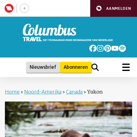
AANMELDEN
Nieuwsbrief
Abonneren
Home
›
Noord-Amerika
›
Canada
›
Yukon