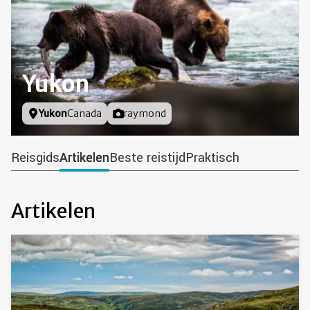
Yukon
Locatie
Yukon
Canada
Foto door
raymond
Reisgids
Artikelen
Beste reistijd
Praktisch
Artikelen