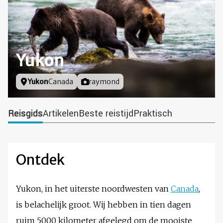
Yukon
Locatie
Yukon
Canada
Foto door
raymond
Reisgids
Artikelen
Beste reistijd
Praktisch
Ontdek
Yukon, in het uiterste noordwesten van
Canada
,
is belachelijk groot. Wij hebben in tien dagen
ruim 5000 kilometer afgelegd om de mooiste