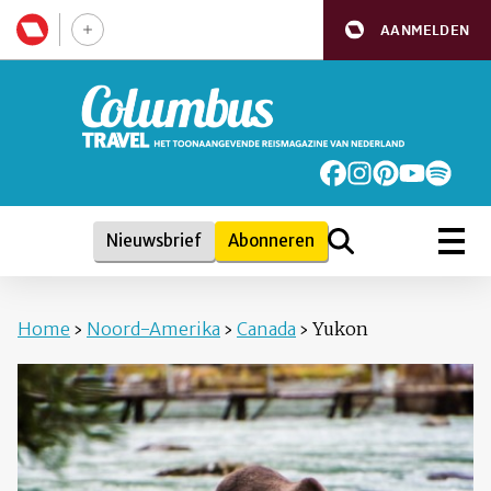
AANMELDEN
Nieuwsbrief
Abonneren
Home
›
Noord-Amerika
›
Canada
›
Yukon