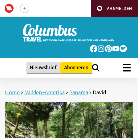
AANMELDEN
Nieuwsbrief
Abonneren
Home
›
Midden-Amerika
›
Panama
›
David