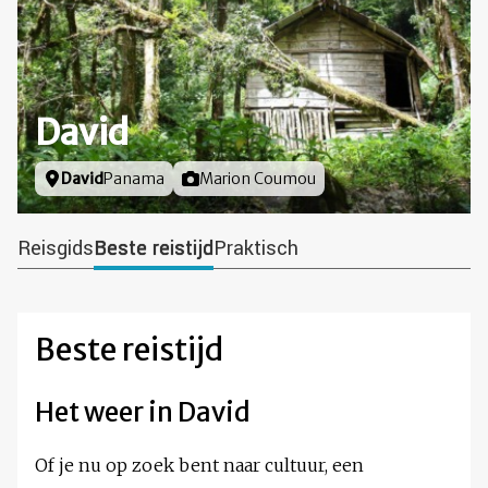
David
Locatie
David
Panama
Foto door
Marion Coumou
Reisgids
Beste reistijd
Praktisch
Beste reistijd
Het weer in David
Of je nu op zoek bent naar cultuur, een