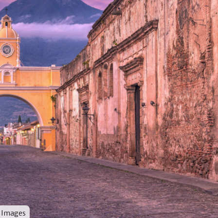
or
 Images