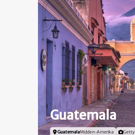
Guatemala
Locatie
Guatemala
Midden-Amerika
Foto do
Getty