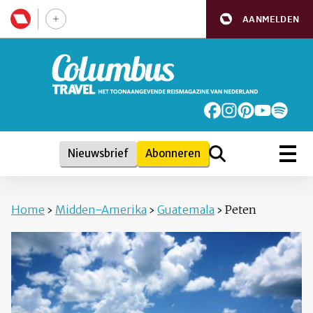
AANMELDEN
Nieuwsbrief
Abonneren
Home
›
Midden-Amerika
›
Guatemala
›
Peten