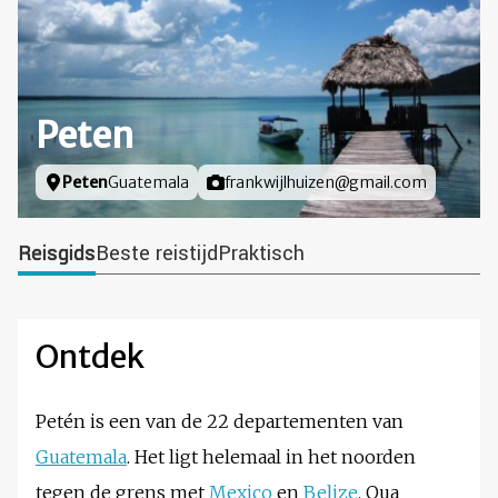
Peten
Locatie
Peten
Guatemala
Foto door
frankwijlhuizen@gmail.com
Reisgids
Beste reistijd
Praktisch
Ontdek
Petén is een van de 22 departementen van
Guatemala
. Het ligt helemaal in het noorden
tegen de grens met
Mexico
en
Belize
. Qua