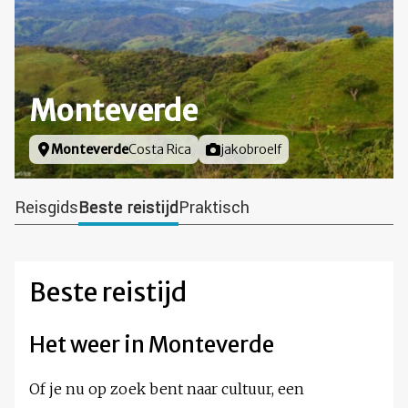
Monteverde
Locatie
Monteverde
Costa Rica
Foto door
jakobroelf
Reisgids
Beste reistijd
Praktisch
Beste reistijd
Het weer in Monteverde
Of je nu op zoek bent naar cultuur, een