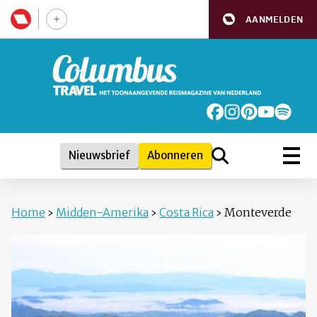
AANMELDEN
Nieuwsbrief
Abonneren
Home
›
Midden-Amerika
›
Costa Rica
›
Monteverde