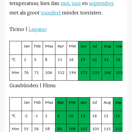
temperatuur, kies dan
mei
,
juni
en
september
met als groot
voordeel
minder toeristen.
Ticino |
Lugano
:
Jan
Feb
Maa
Apr
Mei
Jun
Jul
Aug
Sep
Ok
°C
2
5
8
11
16
19
22
21
16
1
Mm
76
71
106
152
194
171
133
166
153
1
Graubünden | Flims:
Jan
Feb
Maa
Apr
Mei
Jun
Jul
Aug
Sep
Ok
°C
-2
-1
2
6
10
13
16
15
12
8
Mm
55
56
58
84
106
107
105
115
111
88