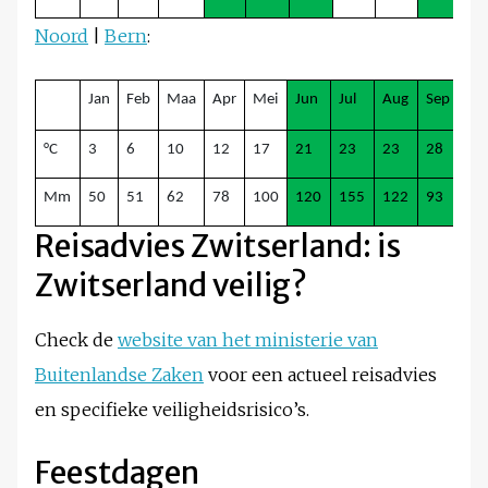
Noord
|
Bern
:
Jan
Feb
Maa
Apr
Mei
Jun
Jul
Aug
Sep
Ok
°C
3
6
10
12
17
21
23
23
28
23
Mm
50
51
62
78
100
120
155
122
93
70
Reisadvies Zwitserland: is
Zwitserland veilig?
Check de
website van het ministerie van
Buitenlandse Zaken
voor een actueel reisadvies
en specifieke veiligheidsrisico’s.
Feestdagen