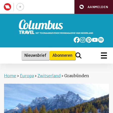
AANMELDEN
Nieuwsbrief
Abonneren
Home
›
Europa
›
Zwitserland
›
Graubünden