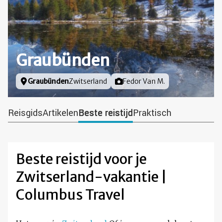
Graubünden
Locatie
Graubünden
Zwitserland
Foto door
Fedor Van M.
Reisgids
Artikelen
Beste reistijd
Praktisch
Beste reistijd voor je
Zwitserland-vakantie |
Columbus Travel