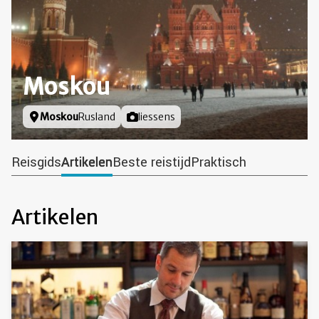
Moskou
Locatie
Moskou
Rusland
Foto door
liessens
Reisgids
Artikelen
Beste reistijd
Praktisch
Artikelen