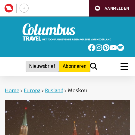
AANMELDEN
Nieuwsbrief
Abonneren
Home
›
Europa
›
Rusland
›
Moskou