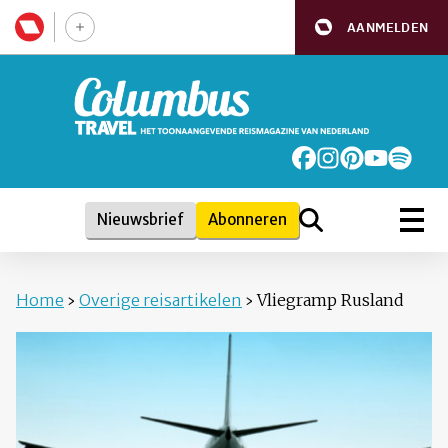
AANMELDEN
Nieuwsbrief
Abonneren
Home
›
Overige reisartikelen
›
Vliegramp Rusland