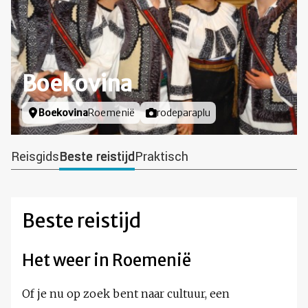
Boekovina
Locatie
Boekovina
Roemenië
Foto door
rodeparaplu
Reisgids
Beste reistijd
Praktisch
Beste reistijd
Het weer in Roemenië
Of je nu op zoek bent naar cultuur, een