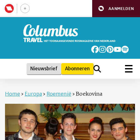
AANMELDEN
Nieuwsbrief
Abonneren
Home
›
Europa
›
Roemenië
›
Boekovina