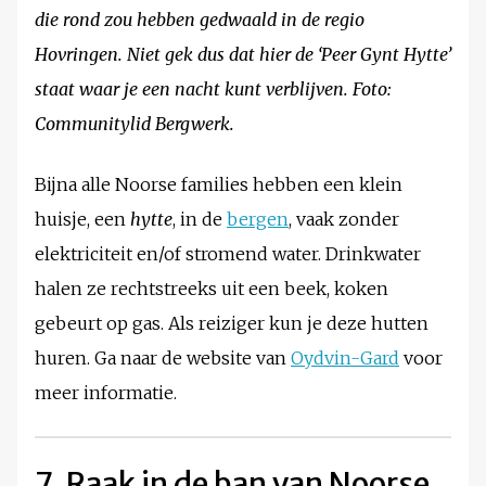
die rond zou hebben gedwaald in de regio
Hovringen. Niet gek dus dat hier
de ‘
Peer Gynt Hytte’
staat waar je een nacht kunt verblijven.
Foto:
Communitylid Bergwerk.
Bijna alle Noorse families hebben een klein
huisje, een
hytte
, in de
bergen
, vaak zonder
elektriciteit en/of stromend water. Drinkwater
halen ze rechtstreeks uit een beek, koken
gebeurt op gas. Als reiziger kun je deze hutten
huren. Ga naar de website van
Oydvin-Gard
voor
meer informatie.
7. Raak in de ban van Noorse