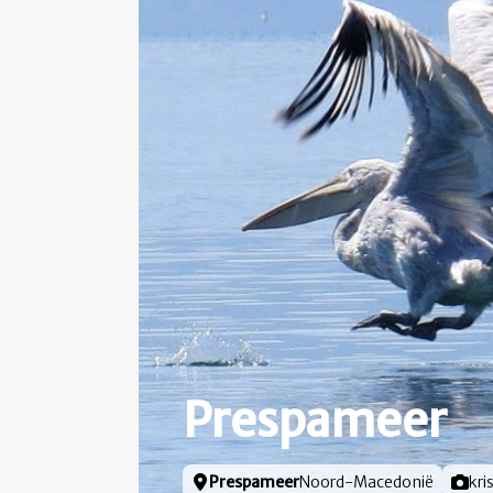
Prespameer
Locatie
Prespameer
Noord-Macedonië
Foto 
kri