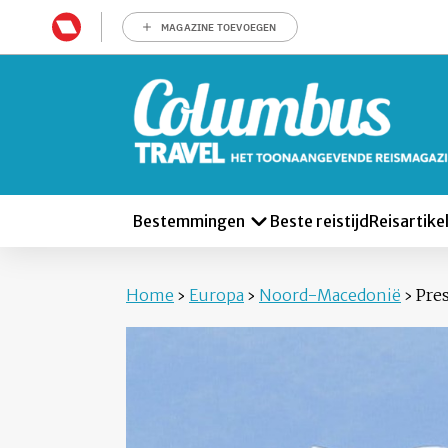
MAGAZINE TOEVOEGEN
Bestemmingen
Beste reistijd
Reisartike
Home
›
Europa
›
Noord-Macedonië
›
Pre