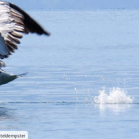
door
steldempster