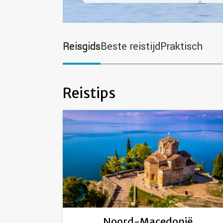
Reisgids
Beste reistijd
Praktisch
Reistips
Noord-Macedonië