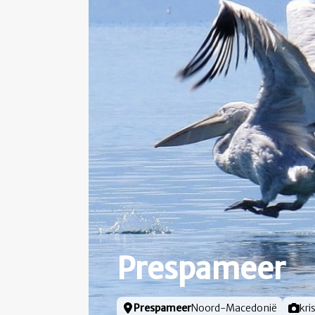
Prespameer
Locatie
Prespameer
Noord-Macedonië
Foto 
kri