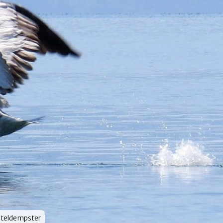
door
steldempster