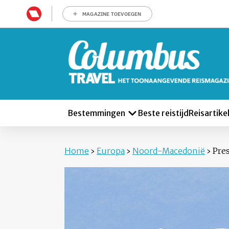
MAGAZINE TOEVOEGEN
Bestemmingen
Beste reistijd
Reisartike
Home
›
Europa
›
Noord-Macedonië
›
Pre