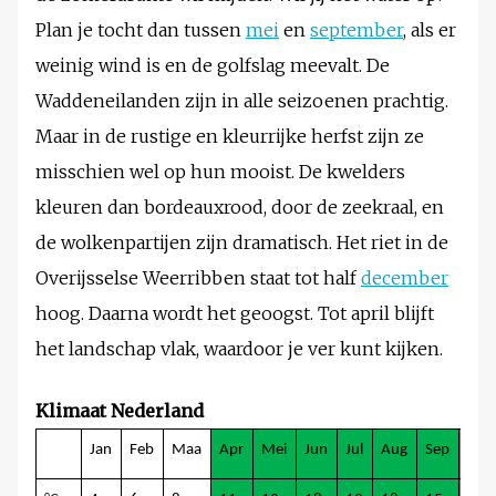
Plan je tocht dan tussen
mei
en
september
, als er
weinig wind is en de golfslag meevalt. De
Waddeneilanden zijn in alle seizoenen prachtig.
Maar in de rustige en kleurrijke herfst zijn ze
misschien wel op hun mooist. De kwelders
kleuren dan bordeauxrood, door de zeekraal, en
de wolkenpartijen zijn dramatisch. Het riet in de
Overijsselse Weerribben staat tot half
december
hoog. Daarna wordt het geoogst. Tot april blijft
het landschap vlak, waardoor je ver kunt kijken.
Klimaat Nederland
Jan
Feb
Maa
Apr
Mei
Jun
Jul
Aug
Sep
Okt