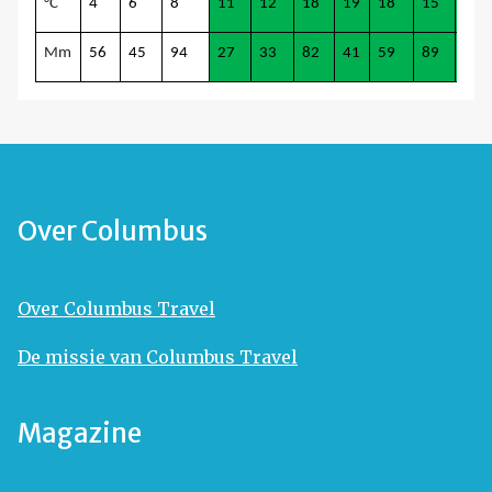
°C
4
6
8
11
12
18
19
18
15
12
Mm
56
45
94
27
33
82
41
59
89
107
Over Columbus
Over Columbus Travel
De missie van Columbus Travel
Magazine