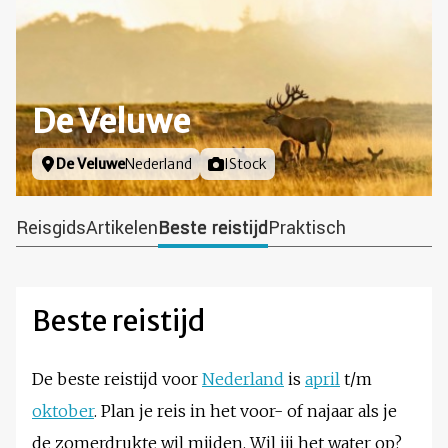
De Veluwe
Locatie
De Veluwe
Nederland
Foto door
IStock
Reisgids
Artikelen
Beste reistijd
Praktisch
Beste reistijd
De beste reistijd voor
Nederland
is
april
t/m
oktober
. Plan je reis in het voor- of najaar als je
de zomerdrukte wil mijden. Wil jij het water op?