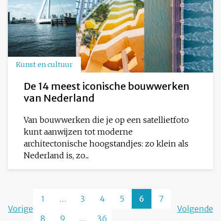
Kunst en cultuur
De 14 meest iconische bouwwerken
van Nederland
Van bouwwerken die je op een satellietfoto
kunt aanwijzen tot moderne
architectonische hoogstandjes: zo klein als
Nederland is, zo...
1
…
3
4
5
6
7
Vorige
Volgende
8
9
…
36