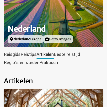
Nederland
Locatie
Nederland
Europa
Foto door
Getty Images
Reisgids
Reistips
Artikelen
Beste reistijd
Regio's en steden
Praktisch
Artikelen