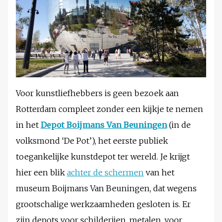
Voor kunstliefhebbers is geen bezoek aan
Rotterdam compleet zonder een kijkje te nemen
in het
Depot Boijmans Van Beuningen
(in de
volksmond ‘De Pot’), het eerste publiek
toegankelijke kunstdepot ter wereld. Je krijgt
hier een blik
achter de schermen
van het
museum Boijmans Van Beuningen, dat wegens
grootschalige werkzaamheden gesloten is. Er
zijn depots voor schilderijen, metalen, voor