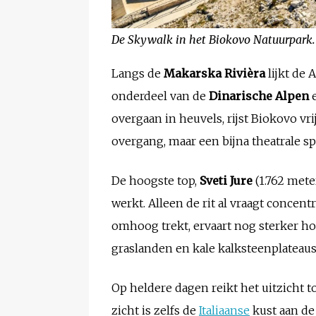
De Skywalk in het Biokovo Natuurpark.
Langs de
Makarska Rivièra
lijkt de 
onderdeel van de
Dinarische Alpen
e
overgaan in heuvels, rijst Biokovo vr
overgang, maar een bijna theatrale s
De hoogste top,
Sveti Jure
(1.762 mete
werkt. Alleen de rit al vraagt concen
omhoog trekt, ervaart nog sterker h
graslanden en kale kalksteenplateaus 
Op heldere dagen reikt het uitzicht t
zicht is zelfs de
Italiaanse
kust aan de