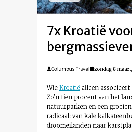
7x Kroatië voo
bergmassieven
Columbus Travel
zondag 8 maart
Wie
Kroatië
alleen associeert
Zo’n tien procent van het lan
natuurparken en een groeien
radicaal: van kale kalksteen
droomeilanden naar karstplat