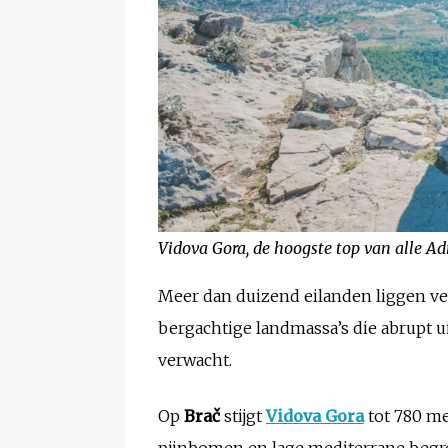
Vidova Gora, de hoogste top van alle Ad
Meer dan duizend eilanden liggen vers
bergachtige landmassa’s die abrupt u
verwacht.
Op
Brač
stijgt
Vidova Gora
tot 780 me
pijnbomen en lage mediterrane begroe