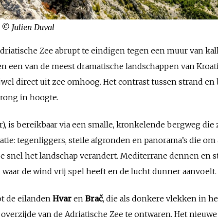
 © Julien Duval
Adriatische Zee abrupt te eindigen tegen een muur van kal
n een van de meest dramatische landschappen van Kroatië
ijwel direct uit zee omhoog. Het contrast tussen strand en 
prong in hoogte.
r), is bereikbaar via een smalle, kronkelende bergweg d
tratie: tegenliggers, steile afgronden en panorama’s die om
oe snel het landschap verandert. Mediterrane dennen en s
waar de wind vrij spel heeft en de lucht dunner aanvoelt.
ot de eilanden
Hvar
en
Brač
, die als donkere vlekken in h
 overzijde van de Adriatische Zee te ontwaren. Het nieuw