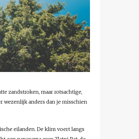
tte zandstroken, maar rotsachtige,
er wezenlijk anders dan je misschien
ische eilanden. De klim voert langs
ht een panorama over Zlatni Rat, de