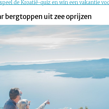
speel de Kroatië-quiz en win een vakantie vo
r bergtoppen uit zee oprijzen