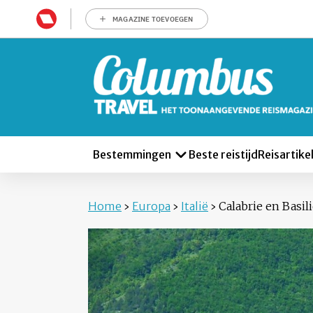
MAGAZINE TOEVOEGEN
Bestemmingen
Beste reistijd
Reisartike
Home
›
Europa
›
Italië
›
Calabrie en Basili