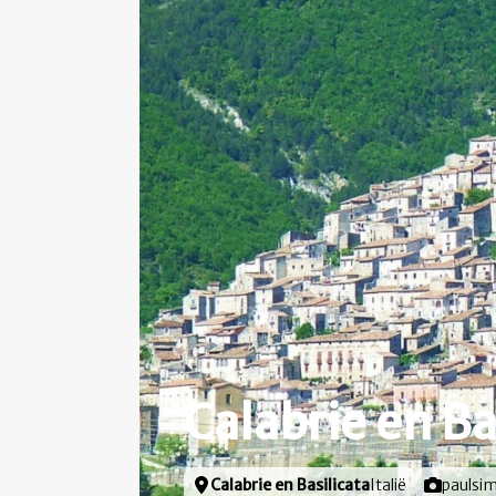
Calabrie en Ba
Locatie
Calabrie en Basilicata
Italië
Foto door
paulsi