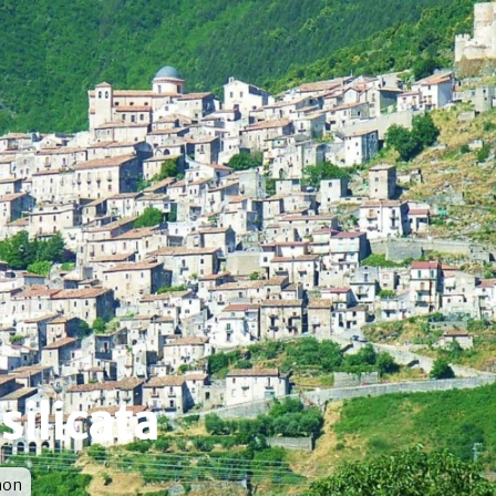
silicata
mon