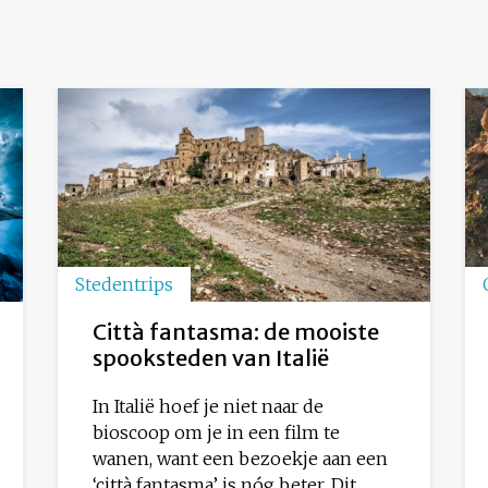
Stedentrips
Città fantasma: de mooiste
spooksteden van Italië
In Italië hoef je niet naar de
bioscoop om je in een film te
wanen, want een bezoekje aan een
‘città fantasma’ is nóg beter. Dit...