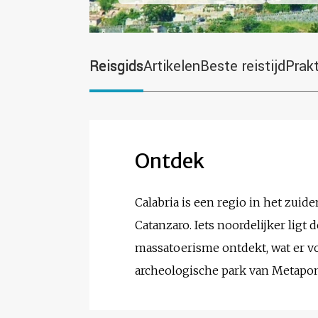
Reisgids
Artikelen
Beste reistijd
Prak
Ontdek
Calabria is een regio in het zuid
Catanzaro. Iets noordelijker ligt 
massatoerisme ontdekt, wat er voo
archeologische park van Metapont