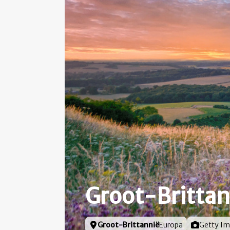
Groot-Brittan
Locatie
Groot-Brittannië
Europa
Foto door
Getty I