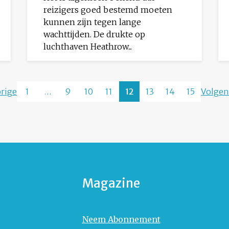
reizigers goed bestemd moeten
kunnen zijn tegen lange
wachttijden. De drukte op
luchthaven Heathrow...
rige
1
…
9
10
11
12
13
14
15
Volgen
Magazine
Neem Abonnement