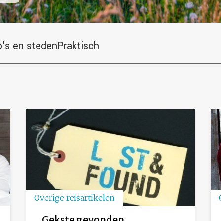
o's en steden
Praktisch
Overige reisartikelen
Gekste gevonden