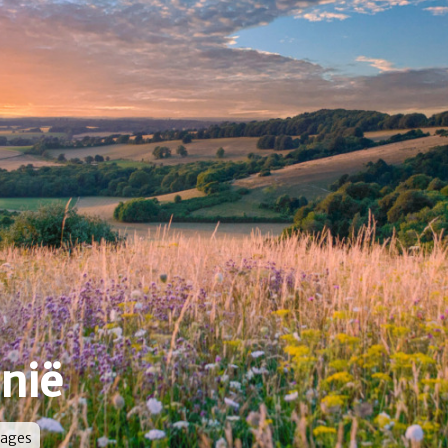
nië
mages