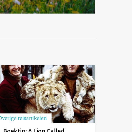
Overige reisartikelen
Boektip: A Lion Called