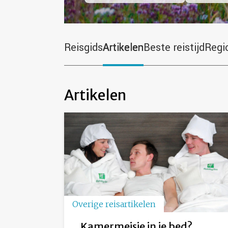
Reisgids
Artikelen
Beste reistijd
Regi
Artikelen
Overige reisartikelen
Kamermeisje in je bed?