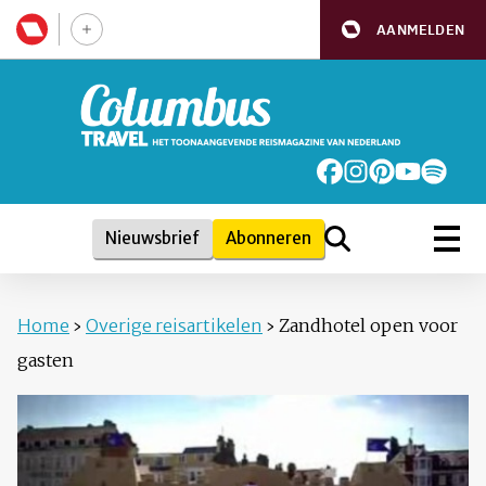
AANMELDEN
Nieuwsbrief
Abonneren
Home
›
Overige reisartikelen
›
Zandhotel open voor
gasten