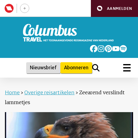
AANMELDEN
Nieuwsbrief
Abonneren
Home
›
Overige reisartikelen
›
Zeearend verslindt
lammetjes