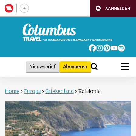
AANMELDEN
Nieuwsbrief
Abonneren
Home
›
Europa
›
Griekenland
›
Kefalonia