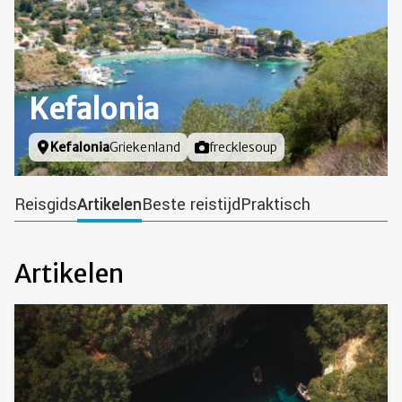
Kefalonia
Locatie
Kefalonia
Griekenland
Foto door
frecklesoup
Reisgids
Artikelen
Beste reistijd
Praktisch
Artikelen