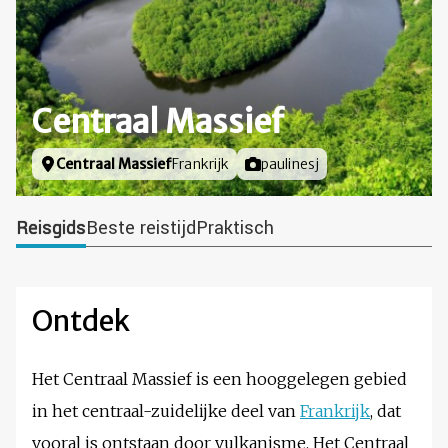
Centraal Massief
Locatie
Centraal Massief
Frankrijk
Foto door
paulinesj
Reisgids
Beste reistijd
Praktisch
Ontdek
Het Centraal Massief is een hooggelegen gebied
in het centraal-zuidelijke deel van
Frankrijk
, dat
vooral is ontstaan door vulkanisme. Het Centraal