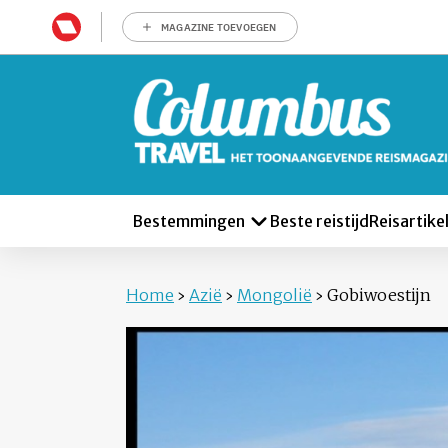
MAGAZINE TOEVOEGEN
Bestemmingen
Beste reistijd
Reisartike
Home
›
Azië
›
Mongolië
›
Gobiwoestijn