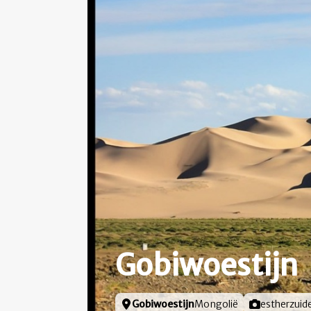
Gobiwoestijn
Locatie
Gobiwoestijn
Mongolië
Foto door
estherzui