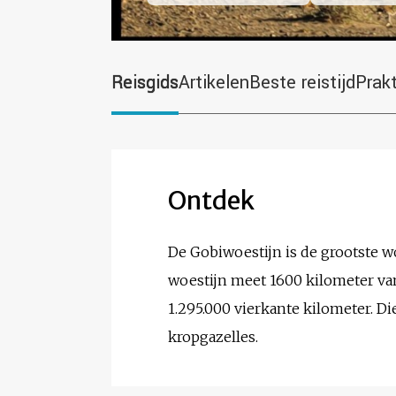
Reisgids
Artikelen
Beste reistijd
Prak
Ontdek
De Gobiwoestijn is de grootste w
woestijn meet 1600 kilometer va
1.295.000 vierkante kilometer. D
kropgazelles.