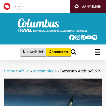
AANMELDEN
Nieuwsbrief
Abonneren
Home
›
Afrika
›
Mozambique
›
Bazaruto Archipel NP