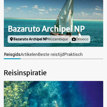
Bazaruto Archipel NP
Locatie
Bazaruto Archipel NP
Mozambique
Foto door
Orinoco
Reisgids
Artikelen
Beste reistijd
Praktisch
Reisinspiratie