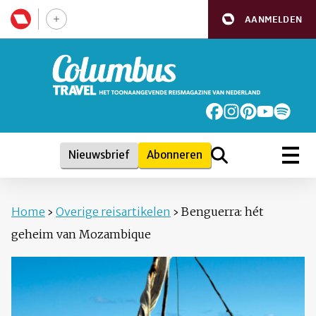
AANMELDEN
Nieuwsbrief
Abonneren
Home
›
Overige reisartikelen
›
Benguerra: hét
geheim van Mozambique