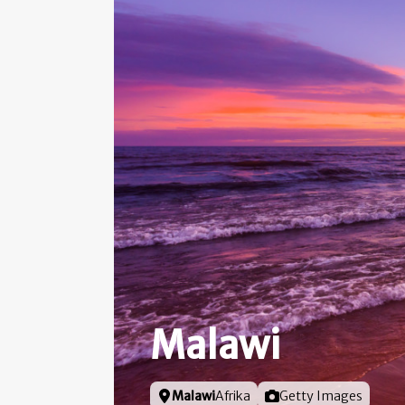
Malawi
Locatie
Malawi
Afrika
Foto door
Getty Images