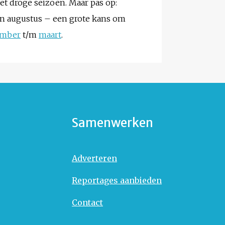
het droge seizoen. Maar pas op:
n augustus – een grote kans om
mber
t/m
maart
.
Samenwerken
Adverteren
Reportages aanbieden
Contact