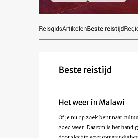
Reisgids
Artikelen
Beste reistijd
Regi
Beste reistijd
Het weer in Malawi
Of je nu op zoek bent naar cultuur
goed weer. Daarom is het handig 
door slechte weersomstandighe