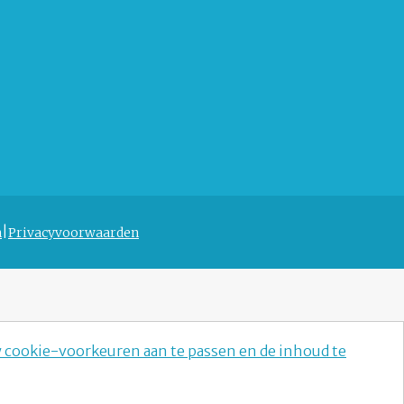
n
Privacyvoorwaarden
w cookie-voorkeuren aan te passen en de inhoud te