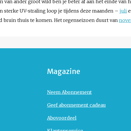
n van ander groot wild ben je beter af aan het einde van 
 sterke UV-straling loop je tijdens deze maanden –
juli
e
lend bruin thuis te komen. Het regenseizoen duurt van
nove
Magazine
Neem Abonnement
Geef abonnement cadeau
Abovoordeel
Klantenservice