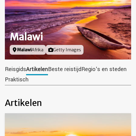
Malawi
Locatie
Malawi
Afrika
Foto door
Getty Images
Reisgids
Artikelen
Beste reistijd
Regio's en steden
Praktisch
Artikelen