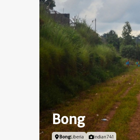
Bong
Locatie
Bong
Liberia
Foto door
indian741