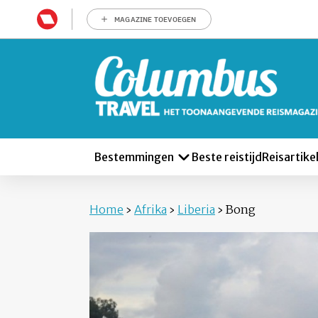
MAGAZINE TOEVOEGEN
Bestemmingen
Beste reistijd
Reisartike
Home
›
Afrika
›
Liberia
›
Bong