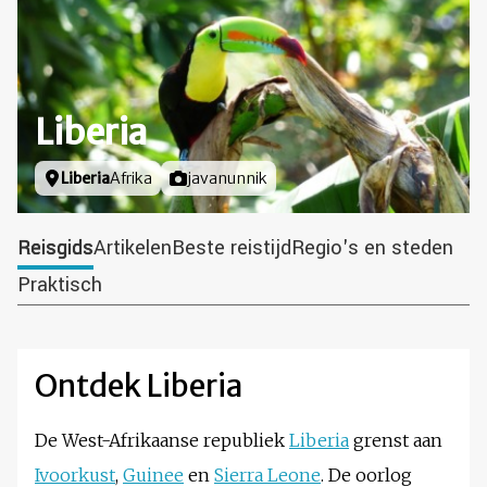
Liberia
Locatie
Liberia
Afrika
Foto door
javanunnik
Reisgids
Artikelen
Beste reistijd
Regio's en steden
Praktisch
Ontdek Liberia
De West-Afrikaanse republiek
Liberia
grenst aan
Ivoorkust
,
Guinee
en
Sierra Leone
. De oorlog