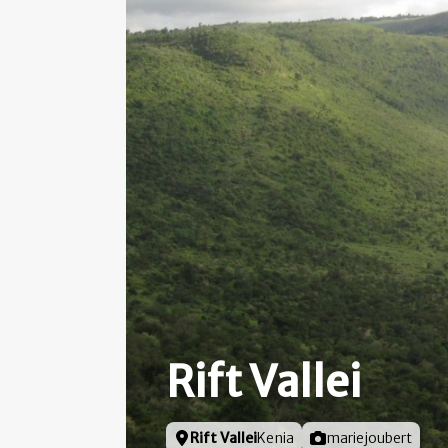
Rift Vallei
Locatie
Rift Vallei
Kenia
Foto door
mariejoubert