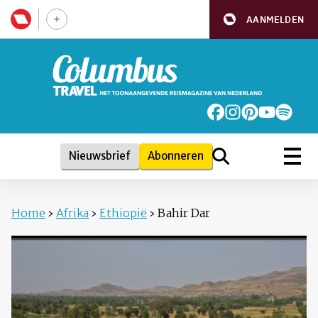
AANMELDEN
Nieuwsbrief
Abonneren
Home
›
Afrika
›
Ethiopië
›
Bahir Dar