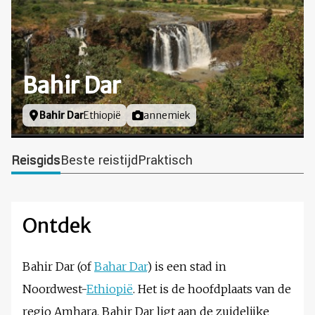
Bahir Dar
Locatie
Bahir Dar
Ethiopië
Foto door
annemiek
Reisgids
Beste reistijd
Praktisch
Ontdek
Bahir Dar (of
Bahar Dar
) is een stad in
Noordwest-
Ethiopië
. Het is de hoofdplaats van de
regio Amhara. Bahir Dar ligt aan de zuidelijke