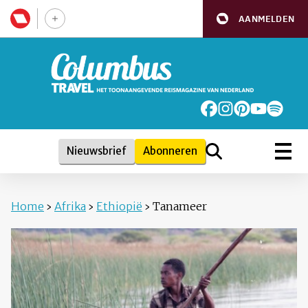
AANMELDEN
Nieuwsbrief
Abonneren
Home
›
Afrika
›
Ethiopië
›
Tanameer