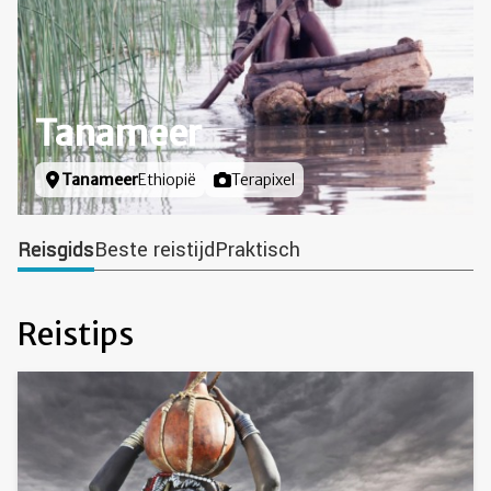
Tanameer
Locatie
Tanameer
Ethiopië
Foto door
Terapixel
Reisgids
Beste reistijd
Praktisch
Reistips