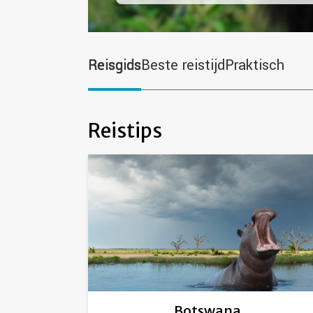
Reisgids
Beste reistijd
Praktisch
Reistips
Botswana