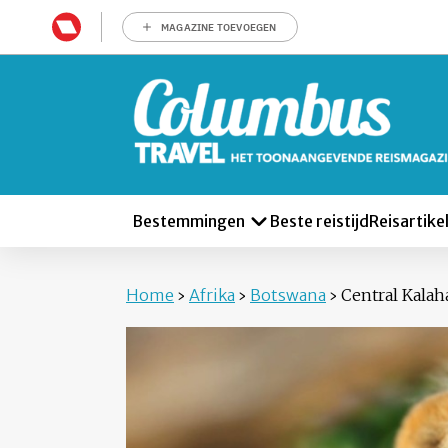
MAGAZINE TOEVOEGEN
Bestemmingen
Beste reistijd
Reisartike
Home
›
Afrika
›
Botswana
›
Central Kala