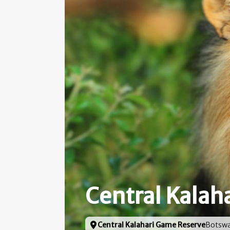
Central Kalah
Locatie
Central Kalahari Game Reserve
Botsw