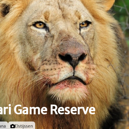
ari Game Reserve
ana
Foto door
Elstijssen