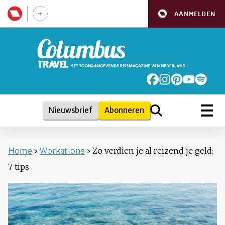
AANMELDEN
Nieuwsbrief
Abonneren
Home
›
Workations
›
Zo verdien je al reizend je geld:
7 tips