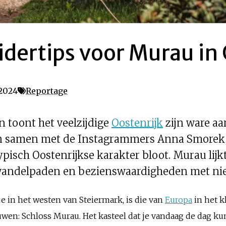
sidertips voor Murau in
 2024
Reportage
n toont het veelzijdige
Oostenrijk
zijn ware a
en samen met de Instagrammers Anna Smorek
pisch Oostenrijkse karakter bloot. Murau lijkt 
le wandelpaden en bezienswaardigheden met ni
e in het westen van Steiermark, is die van
Europa
in het k
uwen: Schloss Murau. Het kasteel dat je vandaag de dag ku