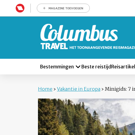
MAGAZINE TOEVOEGEN
Bestemmingen
Beste reistijd
Reisartike
Home
›
Vakantie in Europa
›
Minigids: 7 