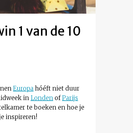
in 1 van de 10
innen
Europa
hóéft niet duur
 midweek in
Londen
of
Parijs
 hotelkamer te boeken en hoe je
e inspireren!