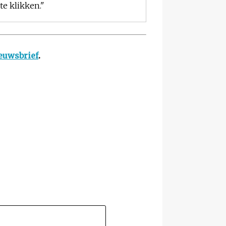
e klikken."
euwsbrief
.