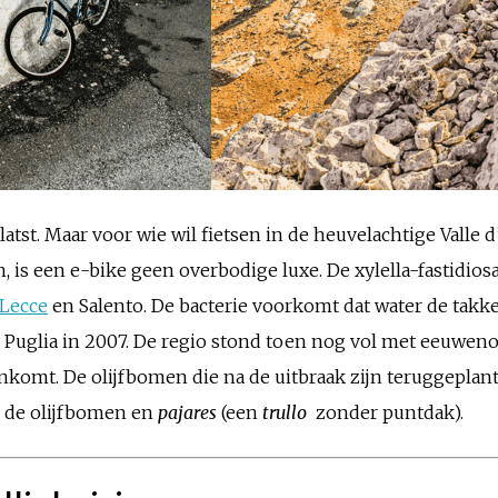
latst. Maar voor wie wil fietsen in de heuvelachtige Valle d
, is een e-bike geen overbodige luxe. De xylella-fastidio
Lecce
en Salento. De bacterie voorkomt dat water de takk
n Puglia in 2007. De regio stond toen nog vol met eeuweno
enkomt. De olijfbomen die na de uitbraak zijn teruggeplan
en de olijfbomen en
pajares
(een
trullo
zonder puntdak).