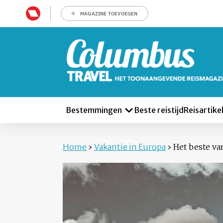
MAGAZINE TOEVOEGEN
Bestemmingen
Beste reistijd
Reisartike
Home
›
Vakantie in Europa
›
Het beste van