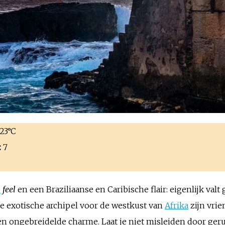
23°C
:
7
e
feel
en een Braziliaanse en Caribische flair: eigenlijk valt
e exotische archipel voor de westkust van
Afrika
zijn vrie
en ongebreidelde charme. Laat je niet misleiden door ger