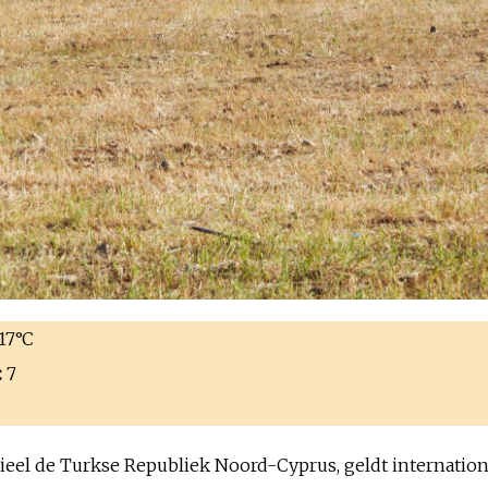
 17°C
:
7
icieel de Turkse Republiek Noord-Cyprus, geldt internatio