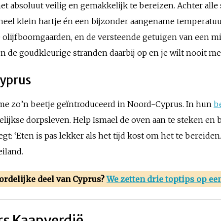
het absoluut veilig en gemakkelijk te bereizen. Achter all
 heel klein hartje én een bijzonder aangename temperatuur
e olijfboomgaarden, en de versteende getuigen van een mi
 de goudkleurige stranden daarbij op en je wilt nooit me
Cyprus
me zo’n beetje geïntroduceerd in Noord-Cyprus. In hun
b
gelijkse dorpsleven. Help Ismael de oven aan te steken e
gt: ‘Eten is pas lekker als het tijd kost om het te bereide
iland.
ordelijke deel van Cyprus?
We zetten drie toptips op een 
rs Kaapverdië