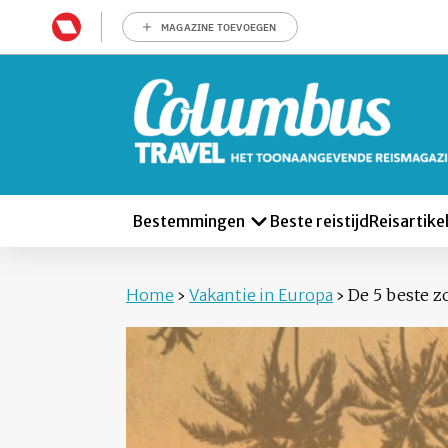
MAGAZINE TOEVOEGEN
Bestemmingen
Beste reistijd
Reisartike
Home
›
Vakantie in Europa
›
De 5 beste z