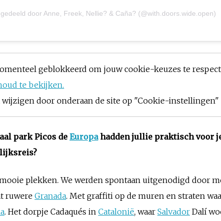
 gedeeld door Anne, Freek, Nellie? & Caña? (@with.doors.wide.open)
omenteel geblokkeerd om jouw cookie-keuzes te respec
houd te bekijken.
ijzigen door onderaan de site op "Cookie-instellingen" t
aal park Picos de
Europa
hadden jullie praktisch voor j
lijksreis?
el mooie plekken. We werden spontaan uitgenodigd door 
at ruwere
Granada
. Met graffiti op de muren en straten wa
la
. Het dorpje Cadaqués in
Catalonië
, waar
Salvador
Dalí wo